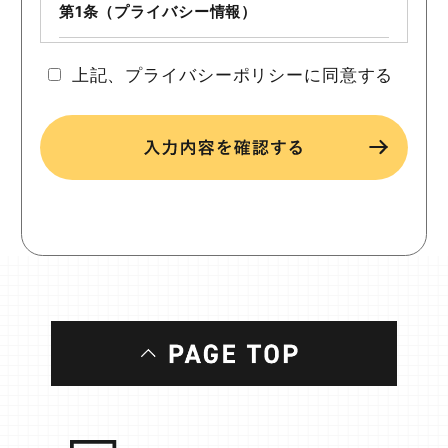
第1条（プライバシー情報）
プライバシー情報のうち「個人情報」とは，個人情
上記、プライバシーポリシーに同意する
報保護法にいう「個人情報」を指すものとし，生存
する個人に関する情報であって，当該情報に含まれ
る氏名，生年月日，住所，電話番号，連絡先その他
の記述等により特定の個人を識別できる情報を指し
ます。
プライバシー情報のうち「履歴情報および特性情
報」とは，上記に定める「個人情報」以外のものを
いい，ご利用いただいたサービスやご購入いただい
た商品，ご覧になったページや広告の履歴，ユーザ
ーが検索された検索キーワード，ご利用日時，ご利
用の方法，ご利用環境，郵便番号や性別，職業，年
齢，ユーザーのIPアドレス，クッキー情報，位置情
報，端末の個体識別情報などを指します。
第２条（プライバシー情報の収集方法）
当社は，ユーザーが利用登録をする際に氏名，生年
月日，住所，電話番号，メールアドレス，銀行口座
番号，クレジットカード番号，運転免許証番号など