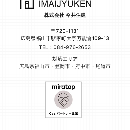
の個人情報をお尋ねすることがあります。また，ユ
ーザーと提携先などとの間でなされたユーザーの個
株式会社 今井住建
人情報を含む取引記録や，決済に関する情報を当社
の提携先（情報提供元，広告主，広告配信先などを
含みます。以下，｢提携先｣といいます。）などから
〒720-1131
収集することがあります。
広島県福山市駅家町大字万能倉109-13
当社は，ユーザーについて，利用したサービスやソ
フトウエア，購入した商品，閲覧したページや広告
TEL：084-976-2653
の履歴，検索した検索キーワード，利用日時，利用
方法，利用環境（携帯端末を通じてご利用の場合の
対応エリア
当該端末の通信状態，利用に際しての各種設定情報
広島県福山市・笠岡市・府中市・尾道市
なども含みます），IPアドレス，クッキー情報，位
置情報，端末の個体識別情報などの履歴情報および
特性情報を，ユーザーが当社や提携先のサービスを
利用しまたはページを閲覧する際に収集します。
第３条（個人情報を収集・利用する目的）
当社が個人情報を収集・利用する目的は，以下のと
おりです。
（1）ユーザーに自分の登録情報の閲覧や修正，利用