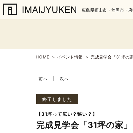
広島県福山市・笠岡市・府
HOME
＞
イベント情報
＞
完成見学会「31坪の
前へ
次へ
終了しました
【31坪って広い？狭い？】
完成見学会「31坪の家」