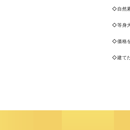
◇自然
◇等身
◇価格
◇建て