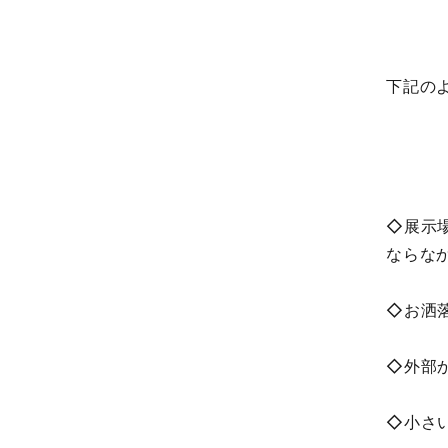
下記の
◇展示
ならな
◇お洒
◇外部
◇小さ